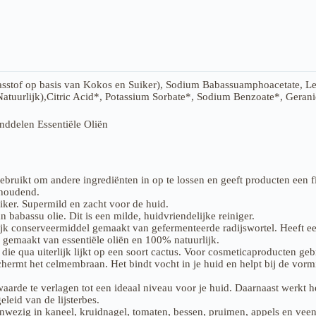
asstof op basis van Kokos en Suiker), Sodium Babassuamphoacetate, Le
Natuurlijk),Citric Acid*, Potassium Sorbate*, Sodium Benzoate*, Geran
nddelen Essentiële Oliën
bruikt om andere ingrediënten in op te lossen en geeft producten een fi
thoudend.
iker. Supermild en zacht voor de huid.
abassu olie. Dit is een milde, huidvriendelijke reiniger.
jk conserveermiddel gemaakt van gefermenteerde radijswortel. Heeft een
 gemaakt van essentiële oliën en 100% natuurlijk.
 die qua uiterlijk lijkt op een soort cactus. Voor cosmeticaproducten ge
chermt het celmembraan. Het bindt vocht in je huid en helpt bij de vo
arde te verlagen tot een ideaal niveau voor je huid. Daarnaast werkt he
leid van de lijsterbes.
wezig in kaneel, kruidnagel, tomaten, bessen, pruimen, appels en vee