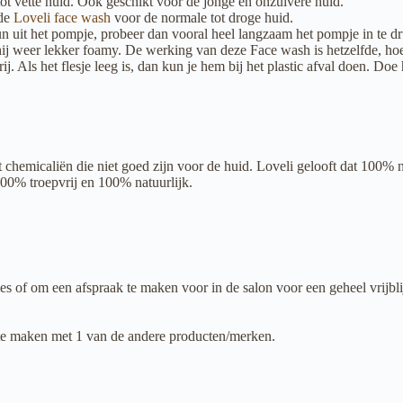
t vette huid. Ook geschikt voor de jonge en onzuivere huid.
 de
Loveli face wash
voor de normale tot droge huid.
n uit het pompje, probeer dan vooral heel langzaam het pompje in te 
 weer lekker foamy. De werking van deze Face wash is hetzelfde, hoe 
 Als het flesje leeg is, dan kun je hem bij het plastic afval doen. Doe
t chemicaliën die niet goed zijn voor de huid. Loveli gelooft dat 100% 
00% troepvrij en 100% natuurlijk.
es of om een afspraak te maken voor in de salon voor een geheel vrijbl
s te maken met 1 van de andere producten/merken.