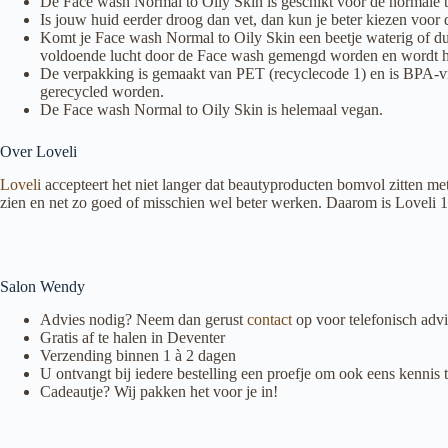
De Face wash Normal to Oily Skin is geschikt voor de normale to
Is jouw huid eerder droog dan vet, dan kun je beter kiezen voor
Komt je Face wash Normal to Oily Skin een beetje waterig of du
voldoende lucht door de Face wash gemengd worden en wordt hij
De verpakking is gemaakt van PET (recyclecode 1) en is BPA-vrij.
gerecycled worden.
De Face wash Normal to Oily Skin is helemaal vegan.
Over Loveli
Loveli
accepteert het niet langer dat beautyproducten bomvol zitten me
zien en net zo goed of misschien wel beter werken. Daarom is Loveli 1
Salon Wendy
Advies nodig? Neem dan gerust
contact
op voor telefonisch advi
Gratis af te halen in Deventer
Verzending binnen 1 à 2 dagen
U ontvangt bij iedere bestelling een proefje om ook eens kenni
Cadeautje? Wij pakken het voor je in!