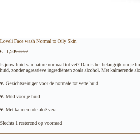
Loveli Face wash Normal to Oily Skin
€
11,50
€
15,00
Oorspronkelijke
Huidige
prijs
prijs
Is jouw huid van nature normaal tot vet? Dan is het belangrijk om je h
was:
is:
huid, zonder agressieve ingrediënten zoals alcohol. Met kalmerende a
€ 15,00.
€ 11,50.
♥. Gezichtsreiniger voor de normale tot vette huid
♥. Mild voor je huid
♥. Met kalmerende aloë vera
Slechts 1 resterend op voorraad