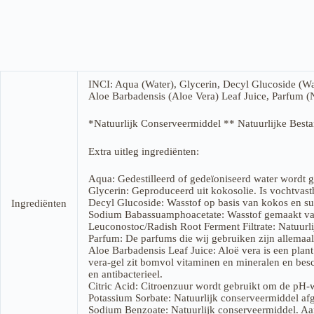
INCI: Aqua (Water), Glycerin, Decyl Glucoside (W
Aloe Barbadensis (Aloe Vera) Leaf Juice, Parfum (
*Natuurlijk Conserveermiddel ** Natuurlijke Besta
Extra uitleg ingrediënten:
Aqua: Gedestilleerd of gedeïoniseerd water wordt ge
Glycerin: Geproduceerd uit kokosolie. Is vochtvas
Decyl Glucoside: Wasstof op basis van kokos en su
Ingrediënten
Sodium Babassuamphoacetate: Wasstof gemaakt van b
Leuconostoc/Radish Root Ferment Filtrate: Natuurli
Parfum: De parfums die wij gebruiken zijn allemaal
Aloe Barbadensis Leaf Juice: Aloë vera is een plant
vera-gel zit bomvol vitaminen en mineralen en bes
en antibacterieel.
Citric Acid: Citroenzuur wordt gebruikt om de pH-wa
Potassium Sorbate: Natuurlijk conserveermiddel afge
Sodium Benzoate: Natuurlijk conserveermiddel. Aan