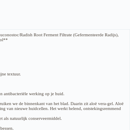
uconostoc/Radish Root Ferment Filtrate (Gefermenteerde Radijs),
iol**
jne textuur.
 antibacteriële werking op je huid.
bruiken we de binnenkant van het blad. Daarin zit aloë vera-gel. Aloë
rming van nieuwe huidcellen. Het werkt helend, ontstekingsremmend
t als natuurlijk conserveermiddel.
nbessen.