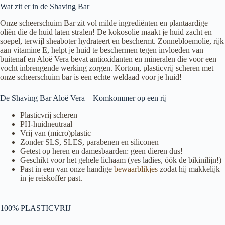
Wat zit er in de Shaving Bar
Onze scheerschuim Bar zit vol milde ingrediënten en plantaardige
oliën die de huid laten stralen! De kokosolie maakt je huid zacht en
soepel, terwijl sheaboter hydrateert en beschermt. Zonnebloemolie, rijk
aan vitamine E, helpt je huid te beschermen tegen invloeden van
buitenaf en Aloë Vera bevat antioxidanten en mineralen die voor een
vocht inbrengende werking zorgen. Kortom, plasticvrij scheren met
onze scheerschuim bar is een echte weldaad voor je huid!
De Shaving Bar Aloë Vera – Komkommer op een rij
Plasticvrij scheren
PH-huidneutraal
Vrij van (micro)plastic
Zonder SLS, SLES, parabenen en siliconen
Getest op heren en damesbaarden: geen dieren dus!
Geschikt voor het gehele lichaam (yes ladies, óók de bikinilijn!)
Past in een van onze handige
bewaarblikjes
zodat hij makkelijk
in je reiskoffer past.
100% PLASTICVRIJ