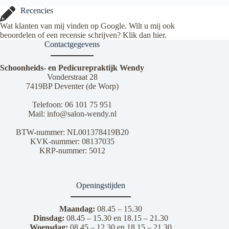
Recencies
Wat klanten van mij vinden op Google. Wilt u mij ook
beoordelen of een recensie schrijven? Klik dan
hier
.
Contactgegevens
Schoonheids- en Pedicurepraktijk Wendy
Vonderstraat 28
7419BP Deventer (de Worp)
Telefoon:
06 101 75 951
Mail:
info@salon-wendy.nl
BTW-nummer: NL001378419B20
KVK-nummer: 08137035
KRP-nummer: 5012
Openingstijden
Maandag:
08.45 – 15.30
Dinsdag:
08.45 – 15.30 en 18.15 – 21.30
Woensdag:
08.45 – 12.30 en 18.15 – 21.30