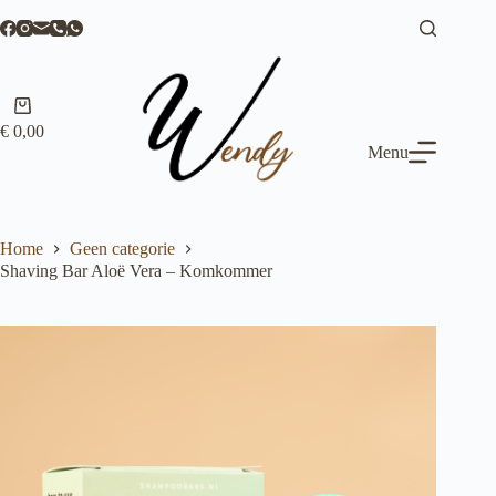
Ga
naar
de
inhoud
Winkelwagen
€
0,00
Menu
Home
Geen categorie
Shaving Bar Aloë Vera – Komkommer