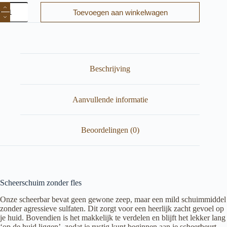
Shaving
Toevoegen aan winkelwagen
Bar
Aloë
Vera
–
Komkommer
aantal
Beschrijving
Aanvullende informatie
Beoordelingen (0)
Scheerschuim zonder fles
Onze scheerbar bevat geen gewone zeep, maar een mild schuimmiddel
zonder agressieve sulfaten. Dit zorgt voor een heerlijk zacht gevoel op
je huid. Bovendien is het makkelijk te verdelen en blijft het lekker lang
‘op de huid liggen’, zodat je rustig kunt beginnen aan je scheerbeurt.