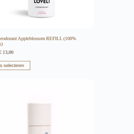
Deodorant Appleblossom REFILL (100%
k)
Prijsklasse:
€
13,00
€ 6,50
tot
s selecteren
€ 13,00
e
agina