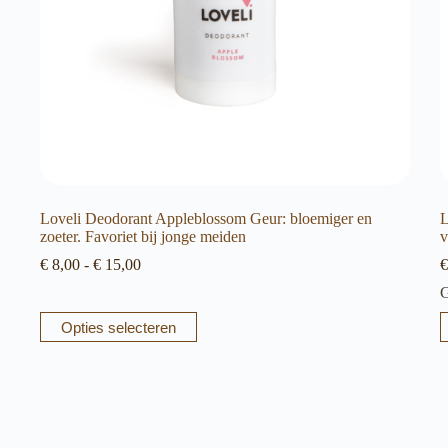
Loveli Deodorant Appleblossom Geur: bloemiger en
L
zoeter. Favoriet bij jonge meiden
v
Prijsklasse:
€
8,00
-
€
15,00
€
€ 8,00
G
tot
€ 15,00
Dit
D
Opties selecteren
product
p
heeft
h
meerdere
m
variaties.
v
Deze
D
optie
o
kan
k