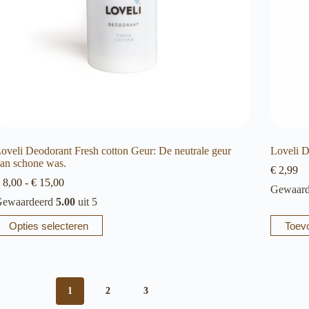
oveli Deodorant Fresh cotton Geur: De neutrale geur
Loveli D
an schone was.
€
2,99
Prijsklasse:
8,00
-
€
15,00
Gewaar
€ 8,00
ewaardeerd
5.00
uit 5
tot
€ 15,00
it
Opties selecteren
Toev
roduct
eeft
eerdere
ariaties.
eze
1
2
3
ptie
an